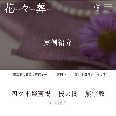
実例紹介
東京都大田区の葬儀なら花々葬
実例紹介
四ツ木祭斎場 桜の間 無宗教
四ツ木祭斎場 桜の間 無宗教
実例紹介